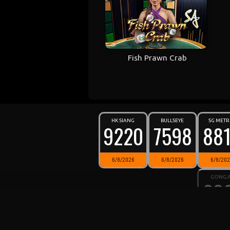
Fish Prawn Crab
HK SIANG
BULLSEYE
SG MET
9220
7598
88
6/8/2026
6/8/2026
6/8/20
GONGJ
63
6/8/20