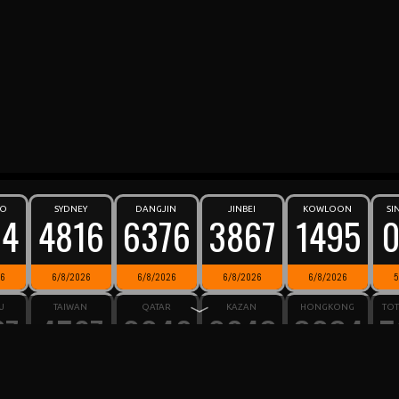
RO
SYDNEY
DANGJIN
JINBEI
KOWLOON
SI
14
4816
6376
3867
1495
0
26
6/8/2026
6/8/2026
6/8/2026
6/8/2026
5
U
TAIWAN
QATAR
KAZAN
HONGKONG
TO
27
4587
6642
6243
3634
5
26
6/8/2026
6/8/2026
6/8/2026
6/8/2026
7