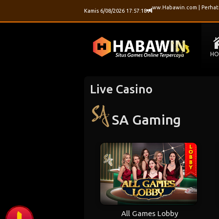
Link Aktif : www.Habawin.com | Perhatikan N
Kamis 6/08/2026 17:57:19
HO
Live Casino
SA Gaming
All Games Lobby