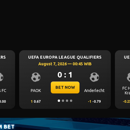
ERS
UEFA EUROPA LEAGUE QUALIFIERS
UE
August 6, 2026 — 22:59 WIB
2 : 1
BET NOW
t of
Jagiellonia
Rangers FC
T
thian
Bialystok
1.00
0.00
-0.55
0.00
0.43
0.7
M BET