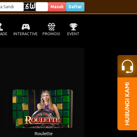
uan bermain selain slot maka kemenangan semua nya akan di bekukan)
Masuk
Daftar
ADE
INTERACTIVE
PROMOSI
EVENT
Roulette