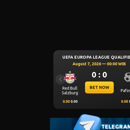
UEFA EUROPA LEAGUE QUALIFI
August 7, 2026 — 02:00 WIB
0 : 0
Previous
BET NOW
Hear
Benfica
Midlo
2.5
0.80
-2.5
TELEGRA