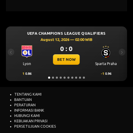
HAMPIONS LEAGUE QUALIFIERS
UEFA CHAMPI
ugust 12, 2026 — 02:00 WIB
August 
0 : 0
Previous
Next
BET NOW
Sparta Praha
SK Sturm Graz
-1
0.96
-0.5
0.95
TENTANG KAMI
BANTUAN
PERATURAN
INFORMASI BANK
HUBUNGI KAMI
KEBIJAKAN PRIVASI
PERSETUJUAN COOKIES