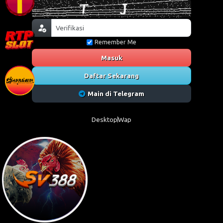
Remember Me
Masuk
Daftar Sekarang
Main di Telegram
Desktop
Wap