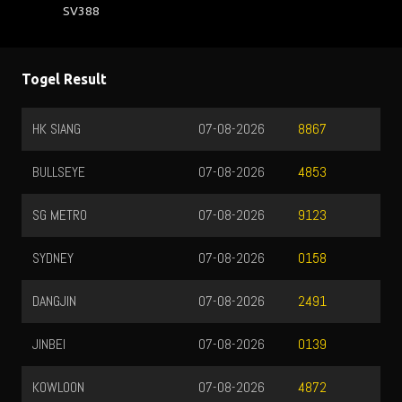
SV388
Togel Result
HK SIANG
07-08-2026
8867
BULLSEYE
07-08-2026
4853
SG METRO
07-08-2026
9123
SYDNEY
07-08-2026
0158
DANGJIN
07-08-2026
2491
JINBEI
07-08-2026
0139
KOWLOON
07-08-2026
4872