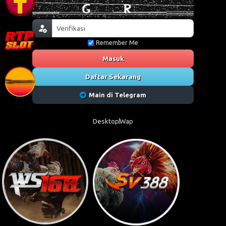
Remember Me
Masuk
Daftar Sekarang
Main di Telegram
Desktop
Wap