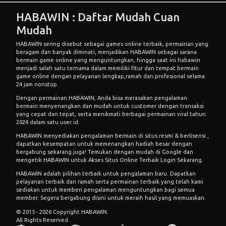
HABAWIN : Daftar Mudah Cuan
Mudah
HABAWIN sering disebut sebagai games online terbaik, permainan yang
beragam dan banyak diminati, menjadikan
HABAWIN
sebagai sarana
bermain game online yang menguntungkan, hingga saat ini habawin
menjadi salah satu ternama dalam memiliki fitur dan tempat bermain
game online dengan pelayanan lengkap,ramah dan profesional selama
24 jam nonstop.
Dengan permainan HABAWIN, Anda bisa merasakan pengalaman
bermain menyenangkan dan mudah untuk customer dengan transaksi
yang cepat dan tepat, serta menikmati berbagai permainan viral tahun
2024 dalam satu user id.
HABAWIN menyediakan pengalaman bermain di situs resmi & berlisensi ,
dapatkan kesempatan untuk memenangkan hadiah besar dengan
bergabung sekarang juga! Temukan dengan mudah di Google dan
mengetik HABAWIN untuk Akses Situs Online Terbaik Login Sekarang.
HABAWIN adalah pilihan terbaik untuk pengalaman baru. Dapatkan
pelayanan terbaik dan ramah serta permainan terbaik yang telah kami
sediakan untuk memberi pengalaman menguntungkan bagi semua
member. Segera bergabung disini untuk meraih hasil yang memuaskan.
© 2015 - 2026 Copyright HABAWIN.
All Rights Reserved.