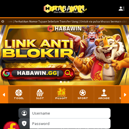
win.com | Perhatikan Nomor Tujuan Sebelum Transfer Uang | Untuk via pulsa khusus bermain slot ya
TOGEL
SLOT
PGSOFT
SPORT
ARCADE
SABU