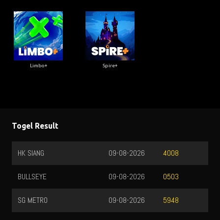
Limbo+
Spire+
Togel Result
HK SIANG
09-08-2026
4008
BULLSEYE
09-08-2026
0503
SG METRO
09-08-2026
5948