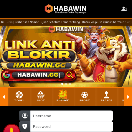
in.com | Perhatikan Nomor Tujuan Sebelum Transfer Uang | Untuk via pulsa khusus bermain slot ya
TOGEL
SLOT
PGSOFT
SPORT
ARCADE
SABU