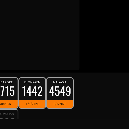
NGAPORE
KHONKAEN
MALAYSIA
715
1442
4549
/8/2026
6/8/2026
6/8/2026
TO WUHAN
006