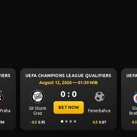
26
6/8/2026
6/8/2026
6/8/2026
6/8/2026
7
IERS
E-FOOTBALL F24 INTERNATIONAL
E-FO
FRIENDLY
August 7, 2026 — 13:15 WIB
0 : 2
Saint-
Manc
oise
BET NOW
e-Spain
e-France
C
1.00
0.7
-0.25
-0.72
0.25
0.48