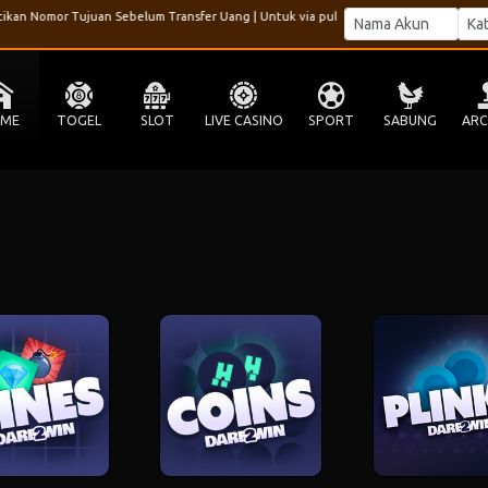
omor Tujuan Sebelum Transfer Uang | Untuk via pulsa khusus bermain slot ya(ketah
ME
TOGEL
SLOT
LIVE CASINO
SPORT
SABUNG
ARC