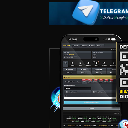
TELEGRA
Daftar
Login