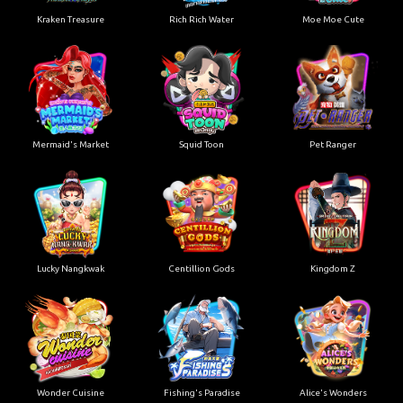
Kraken Treasure
Rich Rich Water
Moe Moe Cute
Mermaid's Market
Squid Toon
Pet Ranger
Lucky Nangkwak
Centillion Gods
Kingdom Z
Wonder Cuisine
Fishing's Paradise
Alice's Wonders