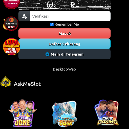
Remember Me
Masuk
Daftar Sekarang
Main di Telegram
Desktop
Wap
AskMeSlot